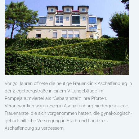
Vor 70 Jahren öffnete die heutige Frauenklinik Aschaffenburg in
der Ziegelbergstraße in einem Villengebäude im
Pompejanumviertel als “Gebäranstalt” ihre Pforten.
Verantwortlich waren zwei in Aschaffenburg niedergelassene
Frauenärzte, die sich vorgenommen hatten, die gynäkologisch-
geburtshilfliche Versorgung in Stadt und Landkreis
Aschaffenburg zu verbessern.