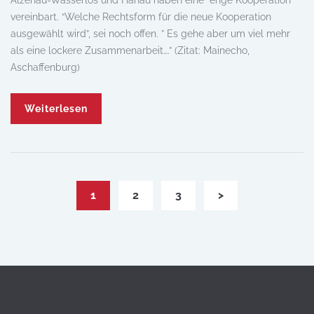
Alzenau-Wasserlos und Hanau haben eine “enge Kooperation”
vereinbart. “Welche Rechtsform für die neue Kooperation
ausgewählt wird”, sei noch offen. ” Es gehe aber um viel mehr
als eine lockere Zusammenarbeit….” (Zitat: Mainecho,
Aschaffenburg)
Weiterlesen
1
2
3
>