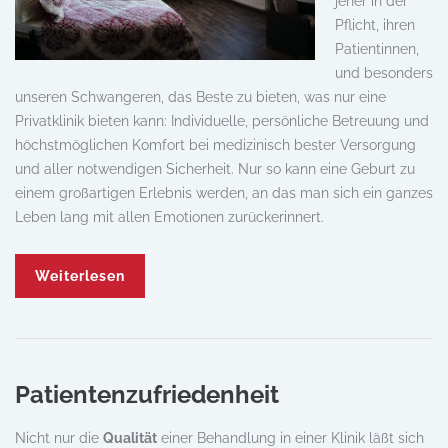
jeher in der
Pflicht, ihren
Patientinnen,
und besonders
unseren Schwangeren, das Beste zu bieten, was nur eine
Privatklinik bieten kann: Individuelle, persönliche Betreuung und
höchstmöglichen Komfort bei medizinisch bester Versorgung
und aller notwendigen Sicherheit. Nur so kann eine Geburt zu
einem großartigen Erlebnis werden, an das man sich ein ganzes
Leben lang mit allen Emotionen zurückerinnert.
Weiterlesen
Patientenzufriedenheit
Nicht nur die
Qualität
einer Behandlung in einer Klinik läßt sich