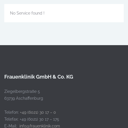
No Service found !
Frauenklinik GmbH & Co. KG
Ziegelbergstraße 5
63739 Aschaffenburg
Telefon:
+49 (6021) 30 17 – 0
Telefax: +49 (6021) 30 17 – 175
E-Mail:
info@frauenklinik.com