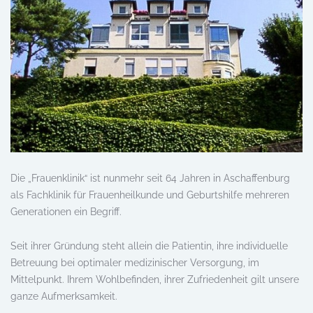
Die „Frauenklinik“ ist nunmehr seit 64 Jahren in Aschaffenburg
als Fachklinik für Frauenheilkunde und Geburtshilfe mehreren
Generationen ein Begriff.
Seit ihrer Gründung steht allein die Patientin, ihre individuelle
Betreuung bei optimaler medizinischer Versorgung, im
Mittelpunkt. Ihrem Wohlbefinden, ihrer Zufriedenheit gilt unsere
ganze Aufmerksamkeit.