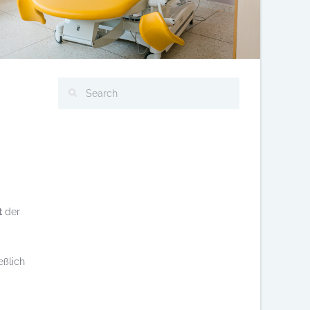
t
der
eßlich