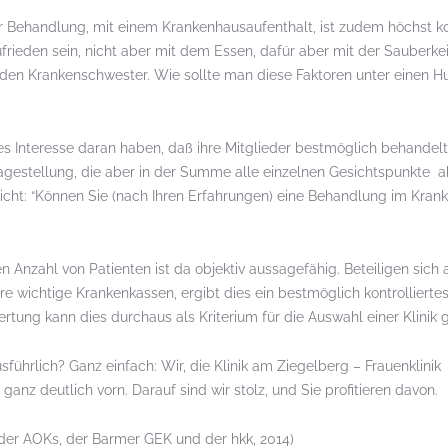
iner Behandlung, mit einem Krankenhausaufenthalt, ist zudem höchst 
rieden sein, nicht aber mit dem Essen, dafür aber mit der Sauberkei
nden Krankenschwester. Wie sollte man diese Faktoren unter einen H
hes Interesse daran haben, daß ihre Mitglieder bestmöglich behandelt
agestellung, die aber in der Summe alle einzelnen Gesichtspunkte a
hlicht: “Können Sie (nach Ihren Erfahrungen) eine Behandlung im Kra
n Anzahl von Patienten ist da objektiv aussagefähig. Beteiligen sich 
 wichtige Krankenkassen, ergibt dies ein bestmöglich kontrolliertes 
tung kann dies durchaus als Kriterium für die Auswahl einer Klinik g
führlich? Ganz einfach: Wir, die Klinik am Ziegelberg – Frauenklinik
ganz deutlich vorn. Darauf sind wir stolz, und Sie profitieren davon.
der AOKs, der Barmer GEK und der hkk, 2014)