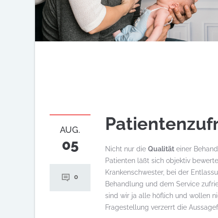
Patientenzuf
AUG.
05
Nicht nur die
Qualität
einer Behandlu
Patienten läßt sich objektiv bewerte
Krankenschwester, bei der Entlassu
0
Behandlung und dem Service zufrie
sind wir ja alle höflich und wollen 
Fragestellung verzerrt die Aussagef