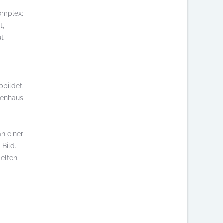
komplex;
t,
ut
bbildet.
nkenhaus
an einer
Bild.
elten.