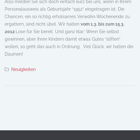
Also melden Sie sich doch einfach kurz bei uns, wenn in Ihrem
Personalausweis als Geburtsjahr “1952” eingetragen ist. Die
Chancen, ein so richtig erholsames Verwöhn-Wochenende zu
ergattern, sind nicht übel. Wir halten
vom 1.3. bis zum 15.3.
2012
Lose für Sie bereit. Und ganz klar: Wenn Sie selbst
gewinnen, aber ihren Kindern damit etwas Gutes “stiften”
wollen, so geht das auch in Ordnung. Viel Glück, wir halten die
Daumen!
Neuigkeiten