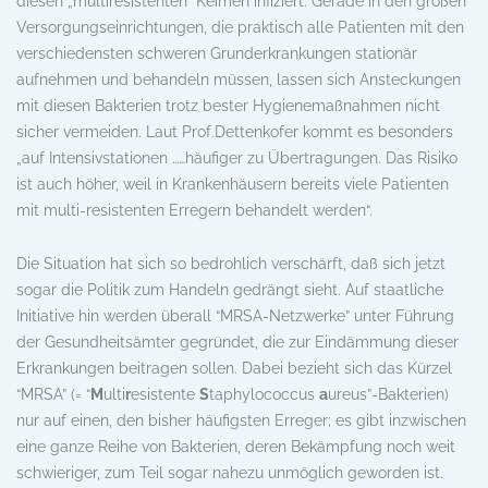
diesen „multiresistenten“ Keimen infiziert. Gerade in den großen
Versorgungseinrichtungen, die praktisch alle Patienten mit den
verschiedensten schweren Grunderkrankungen stationär
aufnehmen und behandeln müssen, lassen sich Ansteckungen
mit diesen Bakterien trotz bester Hygienemaßnahmen nicht
sicher vermeiden. Laut Prof.Dettenkofer kommt es besonders
„auf Intensivstationen ……häufiger zu Übertragungen. Das Risiko
ist auch höher, weil in Krankenhäusern bereits viele Patienten
mit multi-resistenten Erregern behandelt werden“.
Die Situation hat sich so bedrohlich verschärft, daß sich jetzt
sogar die Politik zum Handeln gedrängt sieht. Auf staatliche
Initiative hin werden überall “MRSA-Netzwerke” unter Führung
der Gesundheitsämter gegründet, die zur Eindämmung dieser
Erkrankungen beitragen sollen. Dabei bezieht sich das Kürzel
“MRSA” (= “
M
ulti
r
esistente
S
taphylococcus
a
ureus”-Bakterien)
nur auf einen, den bisher häufigsten Erreger; es gibt inzwischen
eine ganze Reihe von Bakterien, deren Bekämpfung noch weit
schwieriger, zum Teil sogar nahezu unmöglich geworden ist.